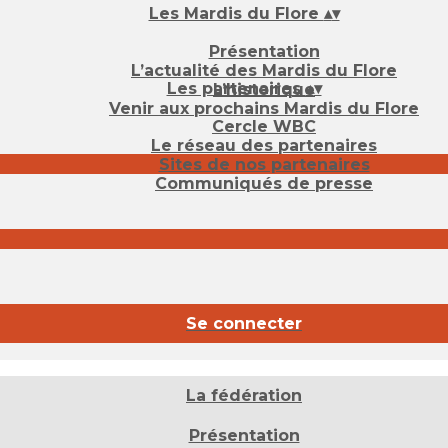
Les Mardis du Flore
▴
▾
Présentation
L’actualité des Mardis du Flore
Les partenaires
▴
▾
L’historique
Venir aux prochains Mardis du Flore
Cercle WBC
Le réseau des partenaires
Sites de nos partenaires
Communiqués de presse
Se connecter
La fédération
Présentation