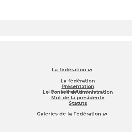
La fédération
▴
▾
La fédération
Présentation
Les délégations
▴
▾
Le Conseil d’Administration
Mot de la présidente
Statuts
Galeries de la Fédération
▴
▾