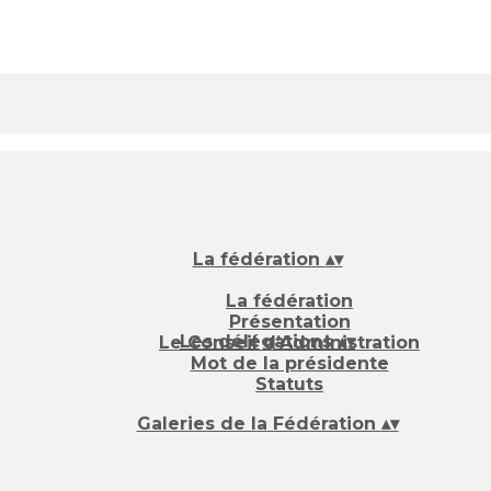
La fédération
▴
▾
La fédération
Présentation
Les délégations
▴
▾
Le Conseil d’Administration
Mot de la présidente
Statuts
Galeries de la Fédération
▴
▾