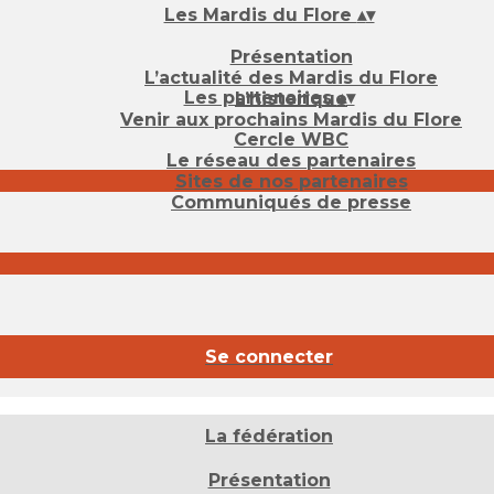
Les Mardis du Flore
▴
▾
Présentation
L’actualité des Mardis du Flore
Les partenaires
▴
▾
L’historique
Venir aux prochains Mardis du Flore
Cercle WBC
Le réseau des partenaires
Sites de nos partenaires
Communiqués de presse
Se connecter
La fédération
Présentation