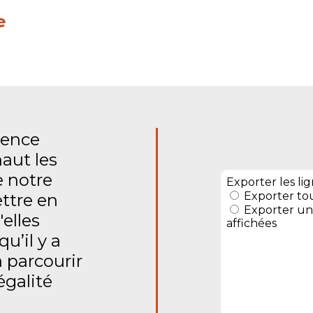
e
ence
haut les
 notre
ettre en
'elles
u’il y a
 parcourir
égalité