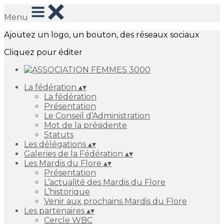
Menu
Ajoutez un logo, un bouton, des réseaux sociaux
Cliquez pour éditer
La fédération
▴
▾
La fédération
Présentation
Le Conseil d’Administration
Mot de la présidente
Statuts
Les délégations
▴
▾
Galeries de la Fédération
▴
▾
Les Mardis du Flore
▴
▾
Présentation
L’actualité des Mardis du Flore
L’historique
Venir aux prochains Mardis du Flore
Les partenaires
▴
▾
Cercle WBC