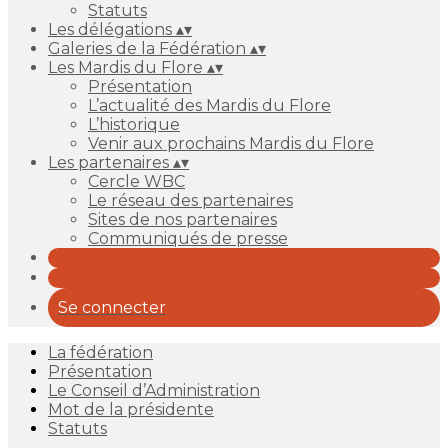
Statuts
Les délégations
▴
▾
Galeries de la Fédération
▴
▾
Les Mardis du Flore
▴
▾
Présentation
L’actualité des Mardis du Flore
L’historique
Venir aux prochains Mardis du Flore
Les partenaires
▴
▾
Cercle WBC
Le réseau des partenaires
Sites de nos partenaires
Communiqués de presse
Se connecter
La fédération
Présentation
Le Conseil d’Administration
Mot de la présidente
Statuts