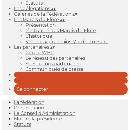
Statuts
Les délégations
▴
▾
Galeries de la Fédération
▴
▾
Les Mardis du Flore
▴
▾
Présentation
L’actualité des Mardis du Flore
L’historique
Venir aux prochains Mardis du Flore
Les partenaires
▴
▾
Cercle WBC
Le réseau des partenaires
Sites de nos partenaires
Communiqués de presse
Se connecter
La fédération
Présentation
Le Conseil d’Administration
Mot de la présidente
Statuts