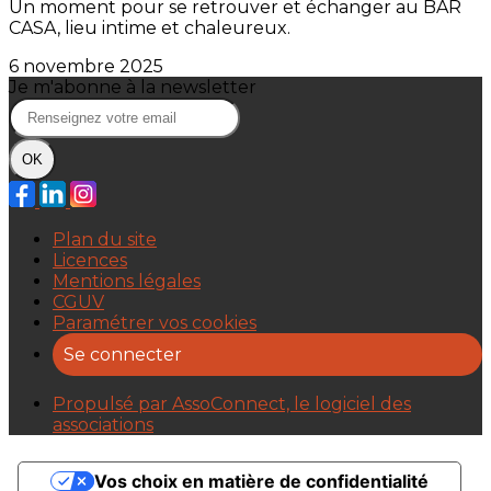
Un moment pour se retrouver et échanger au BAR
CASA, lieu intime et chaleureux.
6 novembre 2025
Je m'abonne à la newsletter
OK
Plan du site
Licences
Mentions légales
CGUV
Paramétrer vos cookies
Se connecter
Propulsé par AssoConnect, le logiciel des
associations
Vos choix en matière de confidentialité